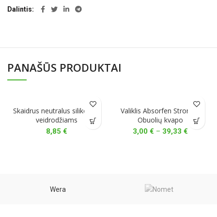
Dalintis
PANAŠŪS PRODUKTAI
Skaidrus neutralus silikonas,
Valiklis Absorfen Strong –
veidrodžiams
Obuolių kvapo
Price
8,85
€
3,00
€
–
39,33
€
range:
3,00 €
through
39,33 €
Wera