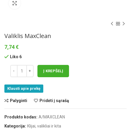
Norėdami padidinti spauskite čia
Valiklis MaxClean
7,74
€
Liko 6
Į KREPŠELĮ
Klausti apie prekę
Palyginti
Pridėti į sąrašą
Produkto kodas:
A/MAXCLEAN
Kategorija:
Klijai, valikliai ir kita