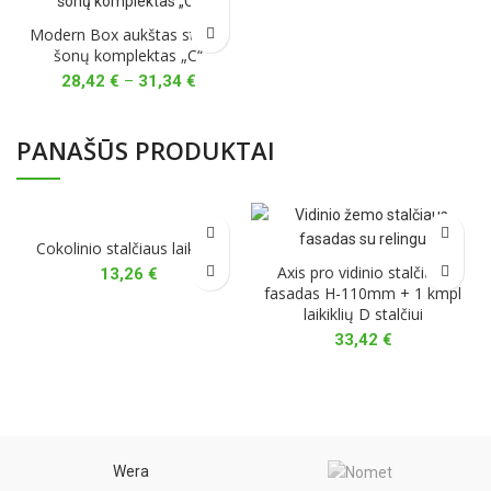
Modern Box aukštas stalčių
šonų komplektas „C“
Price
28,42
€
–
31,34
€
range:
28,42 €
through
PANAŠŪS PRODUKTAI
31,34 €
Cokolinio stalčiaus laikiklis
Axis pro vidinio stalčiaus
13,26
€
fasadas H-110mm + 1 kmpl
laikiklių D stalčiui
33,42
€
Wera