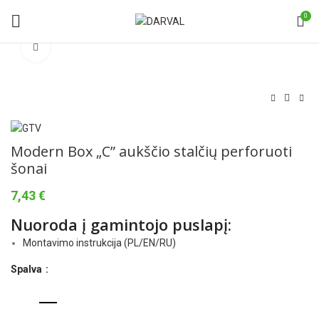
0
Norėdami padidinti spauskite čia
Modern Box „C” aukščio stalčių perforuoti
šonai
7,43
€
Nuoroda į gamintojo puslapį:
Montavimo instrukcija (PL/EN/RU)
Spalva