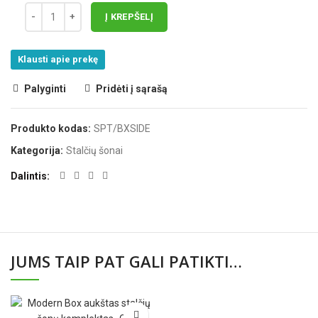
Į KREPŠELĮ
Klausti apie prekę
Palyginti
Pridėti į sąrašą
Produkto kodas:
SPT/BXSIDE
Kategorija:
Stalčių šonai
Dalintis
JUMS TAIP PAT GALI PATIKTI…