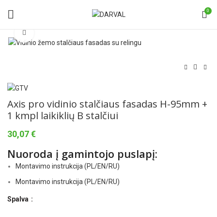
0
Norėdami padidinti spauskite čia
Axis pro vidinio stalčiaus fasadas H-95mm +
1 kmpl laikiklių B stalčiui
30,07
€
Nuoroda į gamintojo puslapį:
Montavimo instrukcija (PL/EN/RU)
Montavimo instrukcija (PL/EN/RU)
Spalva