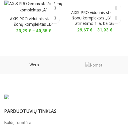
AXIS PRO vidutinis stalčių
šonų komplektas „B“ su
AXIS PRO vidutinis stalčių
atmetimo f-ja, baltas
šonų komplektas „B“
Price
29,67
€
–
31,93
€
Price
23,29
€
–
40,35
€
range:
range:
29,67 €
23,29 €
through
through
31,93 €
40,35 €
Wera
PARDUOTUVIŲ TINKLAS
Baldų furnitūra