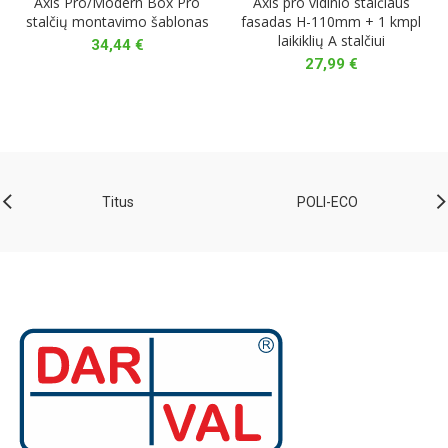
Axis Pro/Modern Box Pro
Axis pro vidinio stalčiaus
stalčių montavimo šablonas
fasadas H-110mm + 1 kmpl
laikiklių A stalčiui
34,44
€
27,99
€
Titus
POLI-ECO