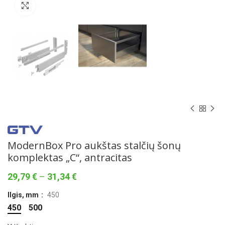
Norėdami padidinti spauskite čia
ModernBox Pro aukštas stalčių šonų
komplektas „C“, antracitas
Price
29,79
€
–
31,34
€
range:
Ilgis, mm
450
29,79 €
through
450
500
31,34 €