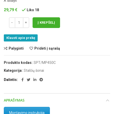
Išvalyti
29,79
€
Liko 18
Į KREPŠELĮ
Klausti apie prekę
Palyginti
Pridėti į sąrašą
Produkto kodas:
SPT/MP450C
Kategorija:
Stalčių šonai
Dalintis
APRAŠYMAS
Montavimo instrukcija