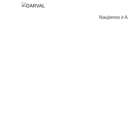
Naujienos ir A
Norėdami padidinti spauskite č