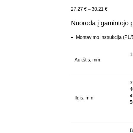
Price
27,27
€
–
30,21
€
range:
Nuoroda į gamintojo p
27,27 €
through
Montavimo instrukcija (PL
30,21 €
1
Aukštis, mm
3
4
4
Ilgis, mm
5
B