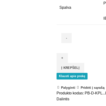
P
Spalva
I
produkto
kiekis:
Modern
Box
Į KREPŠELĮ
vidutinis
stalčių
Klausti apie prekę
šonų
komplektas
Palyginti
Pridėti į sąrašą
„B“
Produkto kodas:
PB-D-KPL...
Dalintis