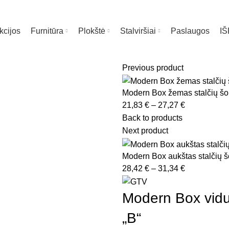
kcijos
Furnitūra
Plokštė
Stalviršiai
Paslaugos
I
Previous product
ia
Modern Box žemas stalčių šo
Price
21,83
€
–
27,27
€
range:
Back to products
21,83 €
Next product
through
27,27 €
Modern Box aukštas stalčių 
Price
28,42
€
–
31,34
€
range:
28,42 €
Modern Box vidut
through
„B“
31,34 €