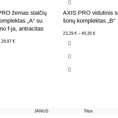
RO žemas stalčių
AXIS PRO vidutinis st
omplektas „A“ su
šonų komplektas „B“
o f-ja, antracitas
Price
23,29
€
–
40,35
€
range:
Price
29,97
€
23,29 €
range:
through
28,60 €
40,35 €
through
29,97 €
JANUS
Titus