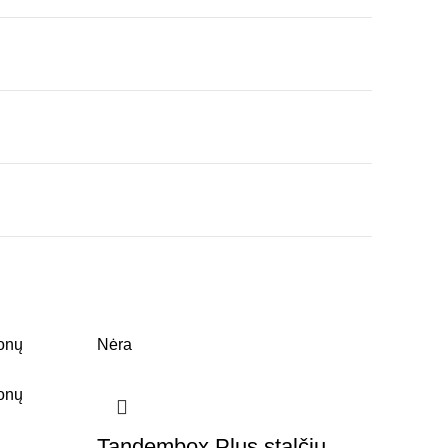
Nėra
Tandembox Plus stalčių