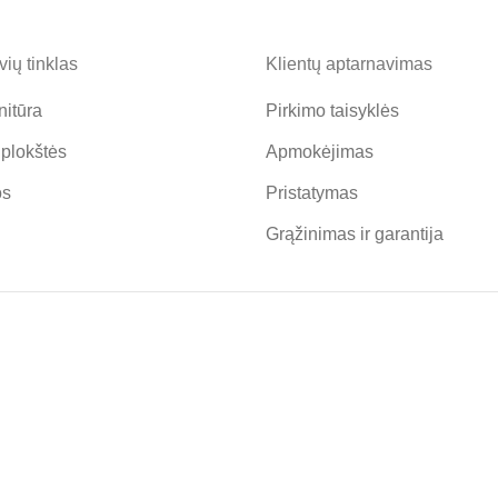
ių tinklas
Klientų aptarnavimas
nitūra
Pirkimo taisyklės
 plokštės
Apmokėjimas
os
Pristatymas
Grąžinimas ir garantija
ENLAIŠKIO PRENUMERATA