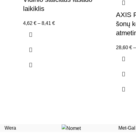
laikiklis
AXIS P
šonų k
Price
4,62
€
–
8,41
€
range:
atmetim
4,62 €
through
28,60
€
–
8,41 €
Wera
Met-Gal