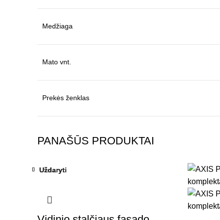
Medžiaga
Mato vnt.
Prekės ženklas
PANAŠŪS PRODUKTAI
Uždaryti
Uždaryti
Uždaryti
Uždaryti
Vidinio stalčiaus fasado