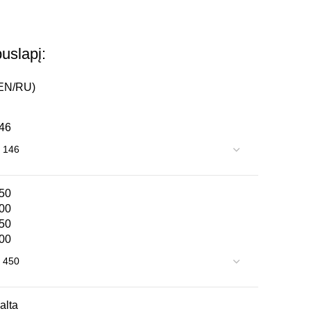
uslapį:
/EN/RU)
46
50
00
50
00
alta