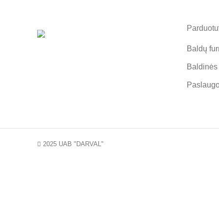
Parduotuv
Baldų fur
Baldinės
Paslaug
2025 UAB "DARVAL"
NAUJI