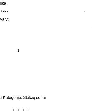
ilka
švalyti
B
Kategorija:
Stalčių šonai