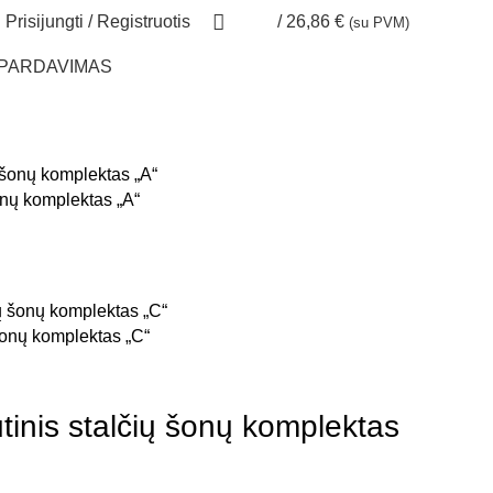
Prisijungti / Registruotis
/
26,86
€
(su PVM)
ŠPARDAVIMAS
nų komplektas „A“
šonų komplektas „C“
inis stalčių šonų komplektas