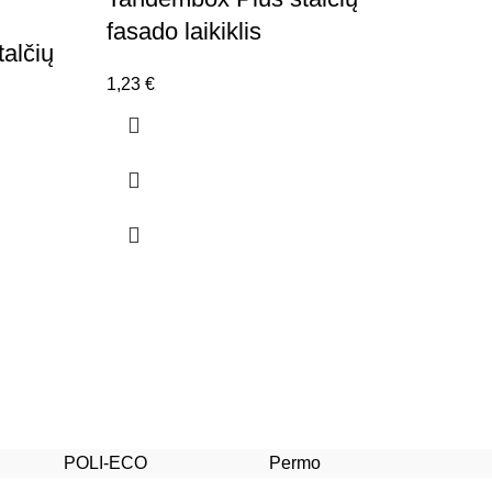
fasado laikiklis
alčių
1,23
€
POLI-ECO
Permo