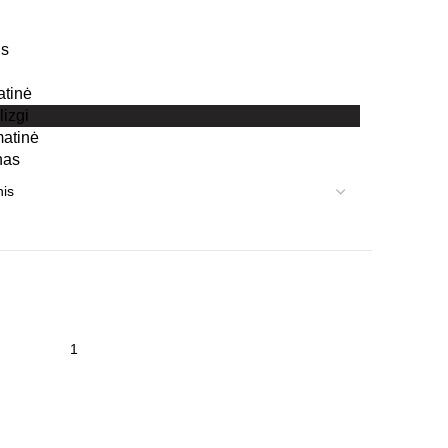
is
atinė
lizgi
atinė
nas