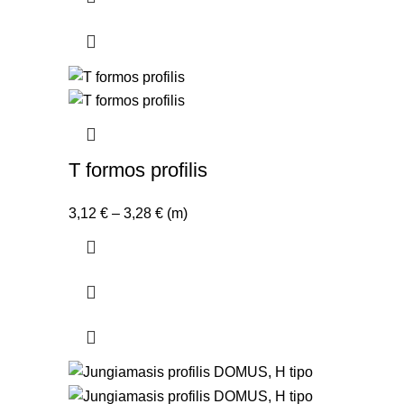
19,31 €
T formos profilis
Price
3,12
€
–
3,28
€
(m)
range:
3,12 €
through
3,28 €