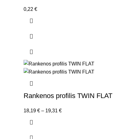
0,22
€
Rankenos profilis TWIN FLAT
Price
18,19
€
–
19,31
€
range:
18,19 €
through