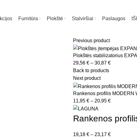
kcijos
Furnitūra
Plokštė
Stalviršiai
Paslaugos
I
Previous product
Plokštės stabilizatorius EX
Price
29,56
€
–
30,87
€
range:
Back to products
ia
29,56 €
Next product
through
30,87 €
Rankenos profilis MODERN
Price
11,95
€
–
20,95
€
range:
11,95 €
Rankenos profi
through
20,95 €
Price
19,18
€
–
23,17
€