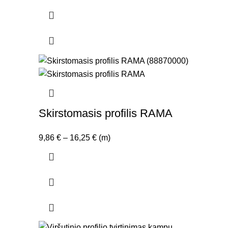
Skirstomasis profilis RAMA
Price
9,86
€
–
16,25
€
(m)
range:
9,86 €
through
16,25 €