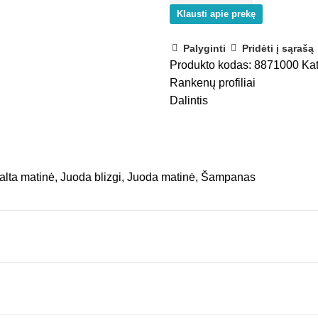
WIDE
Klausti apie prekę
Palyginti
Pridėti į sąrašą
Produkto kodas:
8871000
Kat
Rankenų profiliai
Dalintis
Balta matinė, Juoda blizgi, Juoda matinė, Šampanas