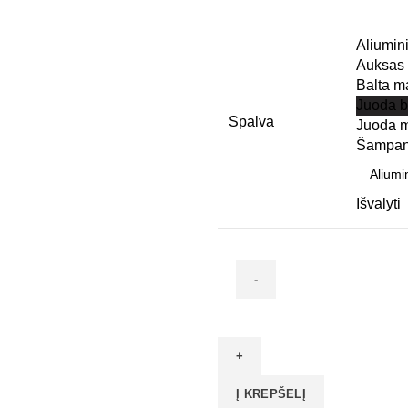
range:
19,18 €
Aliumin
through
Auksas
23,17 €
Balta m
Juoda b
Spalva
Juoda m
Šampa
Išvalyti
produkto
kiekis:
Rankenos
profilis
Į KREPŠELĮ
MULTIOMEGA