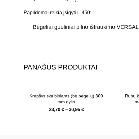
Papildomai reikia įsigyti L-450:
Bėgeliai guoliniai pilno ištraukimo VER
PANAŠŪS PRODUKTAI
Krepšys skalbiniams (be bėgelių) 300
Rubų k
mm gylio
me
Price
23,70
€
–
30,95
€
range:
23,70 €
through
30,95 €