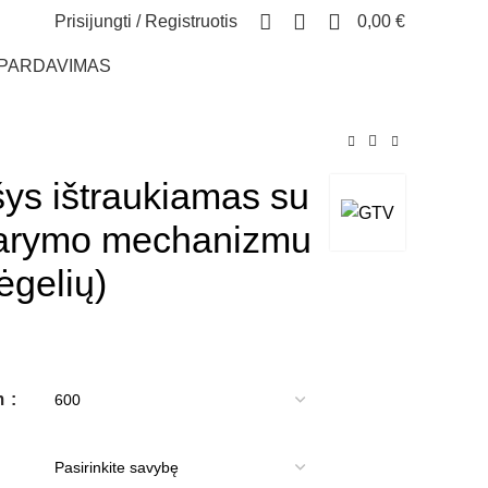
0
Prisijungti / Registruotis
0,00
€
ŠPARDAVIMAS
šys ištraukiamas su
darymo mechanizmu
gelių)
e
e:
1 €
mm
ugh
0 €