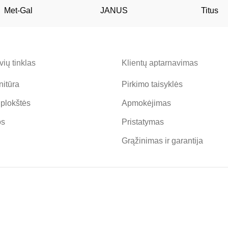
Met-Gal
JANUS
Titus
ių tinklas
Klientų aptarnavimas
nitūra
Pirkimo taisyklės
 plokštės
Apmokėjimas
os
Pristatymas
Grąžinimas ir garantija