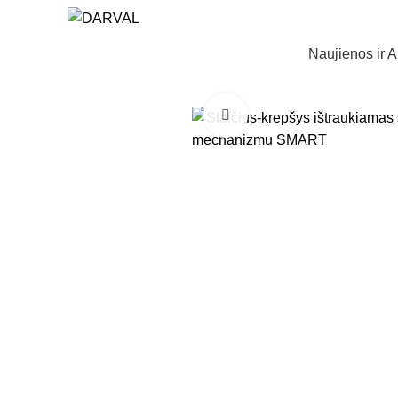
Naujienos ir A
Norėdami padidinti spauski