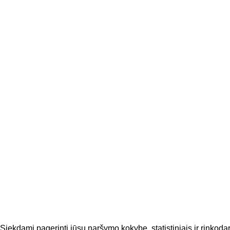
NAUJI
Kodėl verta prenumeruoti naujienlaiškį? Infor
Sutinku, kad mano duomenys būtų tvarkomi tie
Siekdami pagerinti jūsų naršymo kokybę, statistiniais ir rinkod