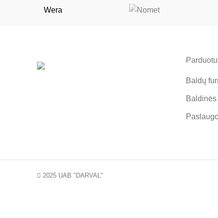
Wera
Parduotuv
Baldų fur
Baldinės
Paslaug
2025 UAB "DARVAL"