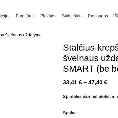
kcijos
Furnitūra
Plokštė
Stalviršiai
Paslaugos
I
te čia
Stalčius-krep
švelnaus už
SMART (be bė
Pric
33,41
€
–
47,40
€
rang
33,4
Spintelės išorinis plotis, 
thro
47,4
Spalva