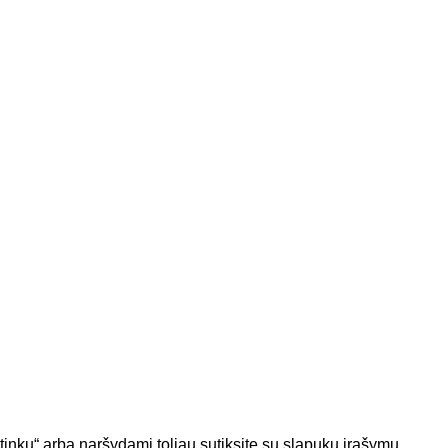
aciją apie naujus produktus.
 politikoje
numatytomis tvarkymo sąlygomis.
tinku“ arba naršydami toliau sutiksite su slapukų įrašymu.