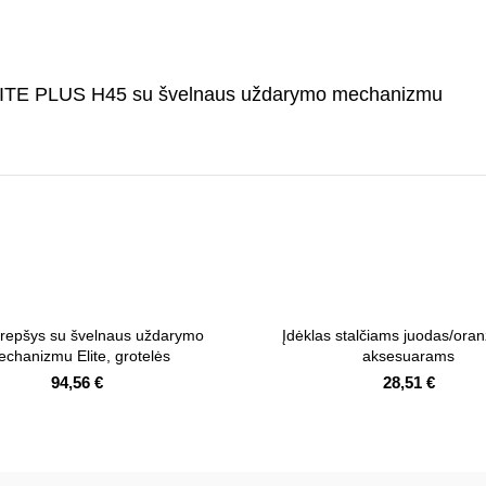
SALITE PLUS H45 su švelnaus uždarymo mechanizmu
repšys su švelnaus uždarymo
Įdėklas stalčiams juodas/oran
chanizmu Elite, grotelės
aksesuarams
94,56
€
28,51
€