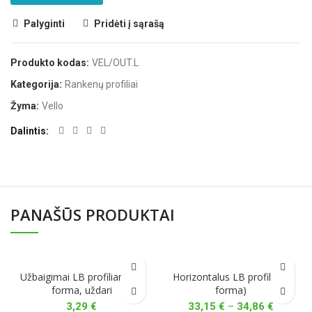
Palyginti
Pridėti į sąrašą
Produkto kodas:
VEL/OUT.L
Kategorija:
Rankenų profiliai
Žyma:
Vello
Dalintis
PANAŠŪS PRODUKTAI
Užbaigimai LB profiliams, L
Horizontalus LB profilis (L
forma, uždari
forma)
Price
3,29
€
33,15
€
–
34,86
€