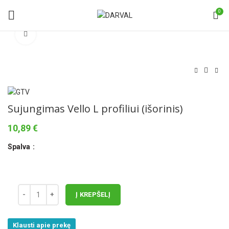
0
Norėdami padidinti spauskite čia
Sujungimas Vello L profiliui (išorinis)
10,89
€
Spalva
Į KREPŠELĮ
Klausti apie prekę