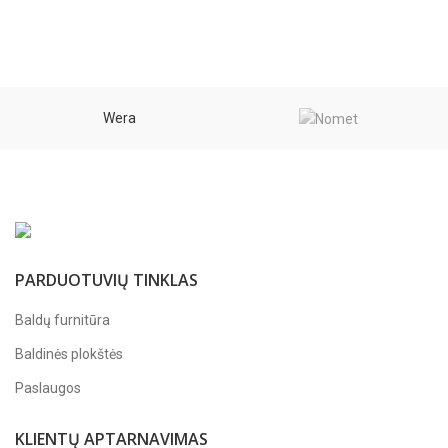
range:
33,15 €
through
34,86 €
Wera
PARDUOTUVIŲ TINKLAS
Baldų furnitūra
Baldinės plokštės
Paslaugos
KLIENTŲ APTARNAVIMAS