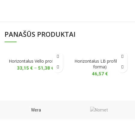
PANAŠŪS PRODUKTAI
Horizontalus Vello profilis L
Horizontalus LB profilis (C
forma)
Price
33,15
€
–
51,38
€
range:
46,57
€
33,15 €
through
51,38 €
Wera