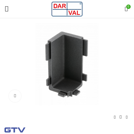
0
Norėdami padidinti spauskite čia