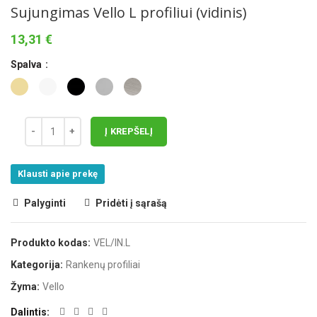
Sujungimas Vello L profiliui (vidinis)
13,31
€
Spalva
Į KREPŠELĮ
Klausti apie prekę
Palyginti
Pridėti į sąrašą
Produkto kodas:
VEL/IN.L
Kategorija:
Rankenų profiliai
Žyma:
Vello
Dalintis