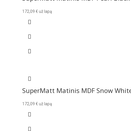
172,09
€
už lapą
SuperMatt Matinis MDF Snow Whit
172,09
€
už lapą