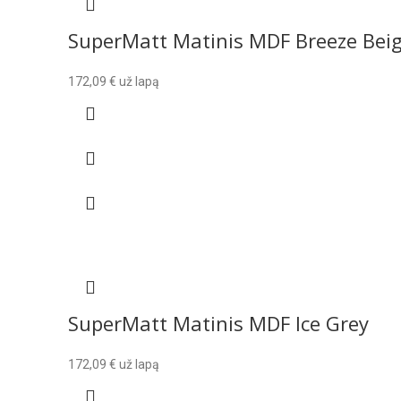
SuperMatt Matinis MDF Breeze Bei
172,09
€
už lapą
SuperMatt Matinis MDF Ice Grey
172,09
€
už lapą