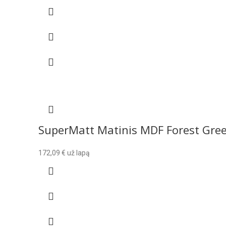
SuperMatt Matinis MDF Forest Gre
172,09
€
už lapą