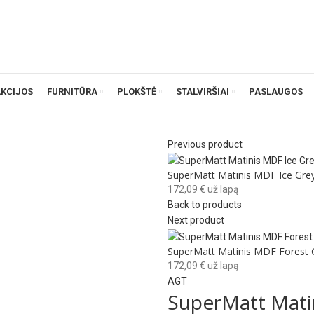
AKCIJOS
FURNITŪRA
PLOKŠTĖ
STALVIRŠIAI
PASLAUGOS
Previous product
SuperMatt Matinis MDF Ice Gre
172,09
€
už lapą
Back to products
Next product
SuperMatt Matinis MDF Forest 
172,09
€
už lapą
AGT
SuperMatt Mati