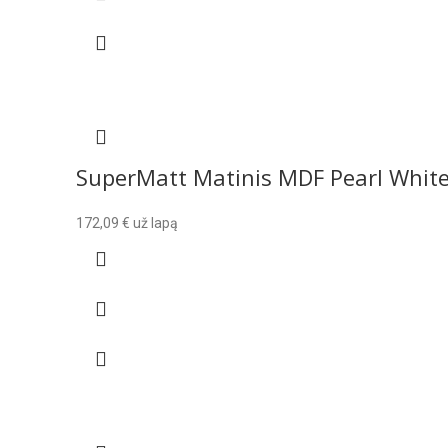
SuperMatt Matinis MDF Pearl Whit
172,09
€
už lapą