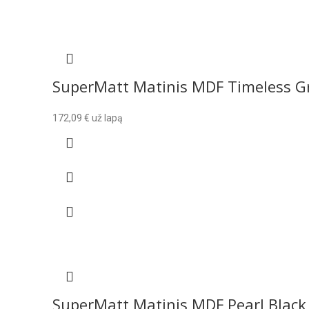
SuperMatt Matinis MDF Timeless G
172,09
€
už lapą
SuperMatt Matinis MDF Pearl Black