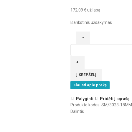
172,09
€
už lapą
Išankstinis užsakymas
produkto
kiekis:
SuperMatt
Matinis
MDF
Į KREPŠELĮ
Dolphin
Klausti apie prekę
Grey
Palyginti
Pridėti į sąrašą
Produkto kodas:
SM/3023-18MM
Dalintis