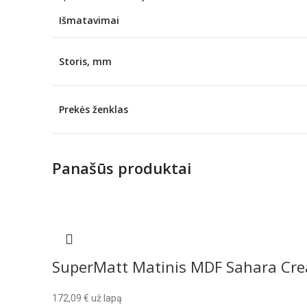
Išmatavimai
Storis, mm
Prekės ženklas
Panašūs produktai
SuperMatt Matinis MDF Sahara Cr
172,09
€
už lapą