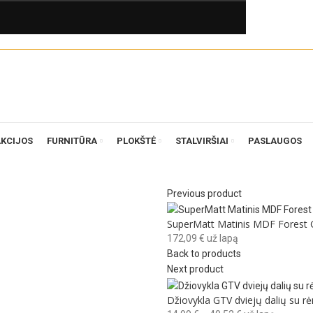
AKCIJOS
FURNITŪRA
PLOKŠTĖ
STALVIRŠIAI
PASLAUGOS
Previous product
SuperMatt Matinis MDF Forest 
172,09
€
už lapą
Back to products
Next product
Džiovykla GTV dviejų dalių su r