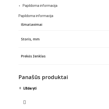
Papildoma informacija
Papildoma informacija
Išmatavimai
Storis, mm
Prekės ženklas
Panašūs produktai
Uždaryti
Uždaryti
Uždaryti
Uždaryti
Uždaryti
Uždaryti
Uždaryti
Uždaryti