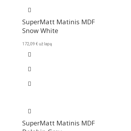
SuperMatt Matinis MDF
Snow White
172,09
€
už lapą
SuperMatt Matinis MDF