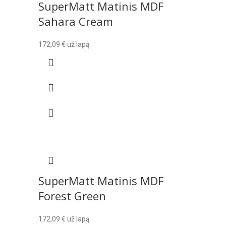
SuperMatt Matinis MDF
Sahara Cream
172,09
€
už lapą
SuperMatt Matinis MDF
Forest Green
172,09
€
už lapą