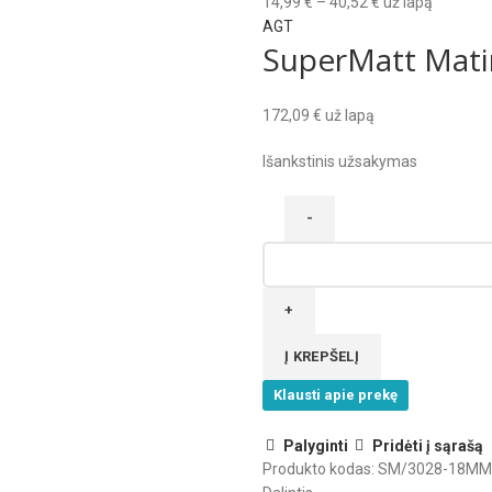
Price
14,99
€
–
40,52
€
už lapą
range:
AGT
SuperMatt Mati
14,99 €
through
40,52 €
172,09
€
už lapą
Išankstinis užsakymas
produkto
kiekis:
SuperMatt
Matinis
MDF
Į KREPŠELĮ
Pearl
Klausti apie prekę
White
Palyginti
Pridėti į sąrašą
Produkto kodas:
SM/3028-18MM