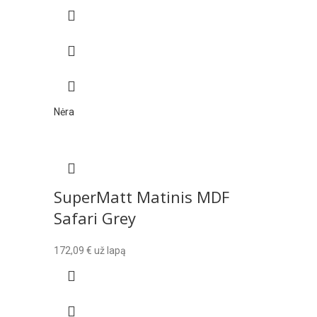
Nėra
SuperMatt Matinis MDF
Safari Grey
172,09
€
už lapą