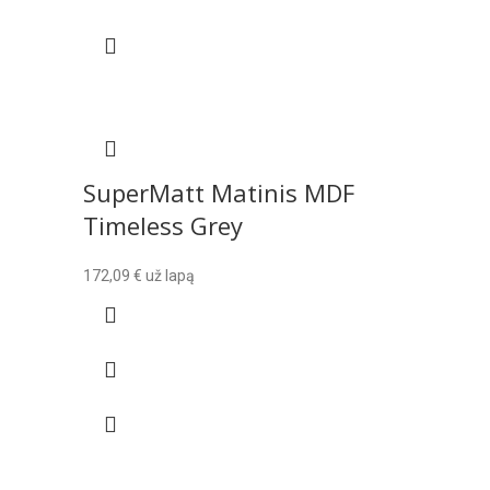
SuperMatt Matinis MDF
Timeless Grey
172,09
€
už lapą