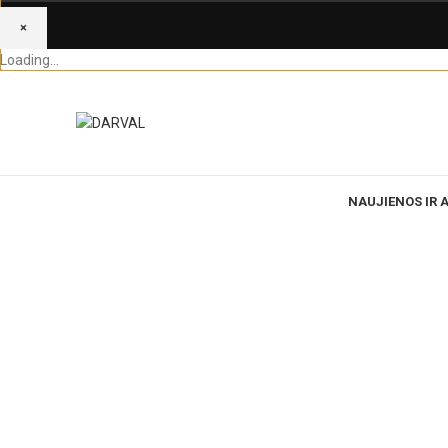
×
Loading...
NAUJIENOS IR 
Norėdami padidinti spauskite čia