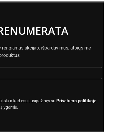
PRENUMERATA
e rengiamas akcijas, išpardavimus, atsiųsime
 produktus.
kslu ir kad esu susipažinęs su
Privatumo politikoje
ąlygomis.