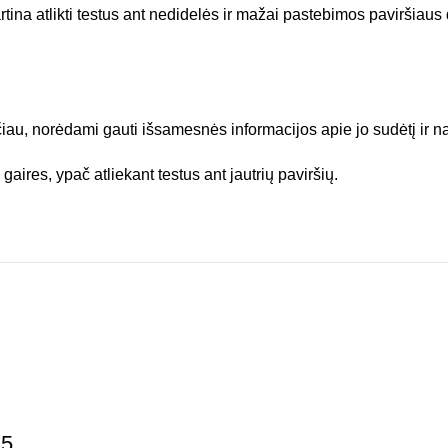
artina atlikti testus ant nedidelės ir mažai pastebimos paviršiaus 
au, norėdami gauti išsamesnės informacijos apie jo sudėtį ir n
aires, ypač atliekant testus ant jautrių paviršių.
15