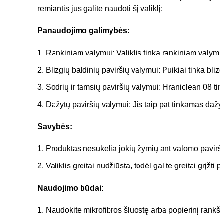
remiantis jūs galite naudoti šį valiklį:
Panaudojimo galimybės:
Rankiniam valymui: Valiklis tinka rankiniam valymui
Blizgių baldinių paviršių valymui: Puikiai tinka bli
Sodrių ir tamsių paviršių valymui: Hraniclean 08 tin
Dažytų paviršių valymui: Jis taip pat tinkamas dažy
Savybės:
Produktas nesukelia jokių žymių ant valomo paviršiaus
Valiklis greitai nudžiūsta, todėl galite greitai grįž
Naudojimo būdai:
Naudokite mikrofibros šluostę arba popierinį rank