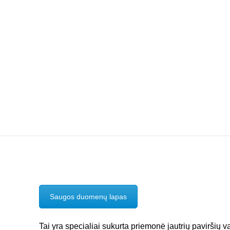
Saugos duomenų lapas
Tai yra specialiai sukurta priemonė jautrių paviršių 