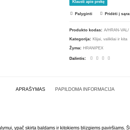
Klausti apie prekę
Palyginti
Pridėti į sąr
Produkto kodas:
A/HRAN-VAL/
Kategorija:
Klijai, valikliai ir kita
Žyma:
HRANIPEX
Dalintis
APRAŠYMAS
PAPILDOMA INFORMACIJA
valymui, ypač skirta baldams ir kitokiems blizgiems paviršiams. Š