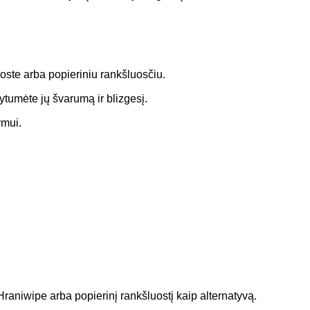
uoste arba popieriniu rankšluosčiu.
kytumėte jų švarumą ir blizgesį.
ymui.
raniwipe arba popierinį rankšluostį kaip alternatyvą.