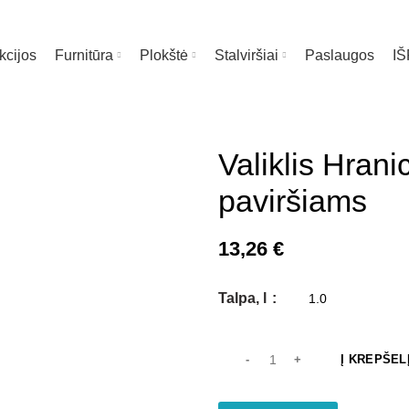
kcijos
Furnitūra
Plokštė
Stalviršiai
Paslaugos
I
Valiklis Hrani
paviršiams
13,26
€
Talpa, l
Į KREPŠEL