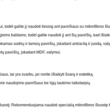
, todėl galite jį naudoti tiesiog ant paviršiaus su mikrofibros šl
zgiems baldams, todėl galite naudoti jį ant šių paviršių, kad išlai
kamas sodrių ir tamsių paviršių, įskaitant antracitą ir juodą, val
tų paviršių, įskaitant MDF, valymui.
, tai yra svarbu, jei norite išlaikyti švarą ir estetiką.
ti prie naudojimo paviršiaus be ilgų laukimo laikotarpių.
šluostį: Rekomenduojama naudoti specialią mikrofibros šluostę H