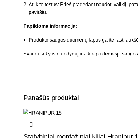
Atlikite testus: Prieš pradedant naudoti valiklį, pat
paviršių.
Papildoma informacija:
Produkto saugos duomenų lapus galite rasti aukšči
Svarbu laikytis nurodymų ir atkreipti dėmesį į saugos g
Panašūs produktai
Statybiniai montažiniai klijai Hranipur 