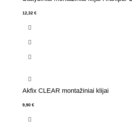
12,32
€
Akfix CLEAR montažiniai klijai
9,90
€