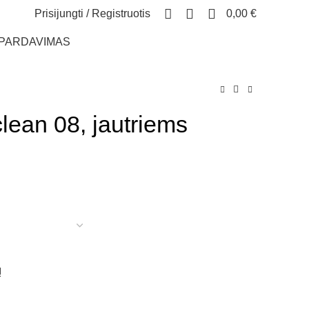
0
Prisijungti / Registruotis
0,00
€
ŠPARDAVIMAS
clean 08, jautriems
Į