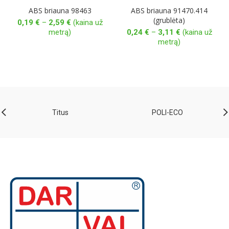
ABS briauna 98463
ABS briauna 91470.414
(grublėta)
Price
0,19
€
–
2,59
€
(kaina už
range:
Price
metrą)
0,24
€
–
3,11
€
(kaina už
0,19 €
range:
metrą)
through
0,24 €
2,59 €
through
3,11 €
Titus
POLI-ECO