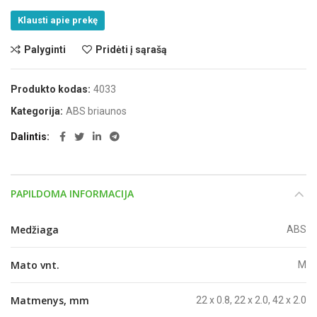
Klausti apie prekę
Palyginti
Pridėti į sąrašą
Produkto kodas:
4033
Kategorija:
ABS briaunos
Dalintis
PAPILDOMA INFORMACIJA
Medžiaga
ABS
Mato vnt.
M
Matmenys, mm
22 x 0.8, 22 x 2.0, 42 x 2.0