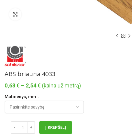
Norėdami padidinti spauskite čia
ABS briauna 4033
Price
0,63
€
–
2,54
€
(kaina už metrą)
range:
Matmenys, mm
0,63 €
through
2,54 €
Į KREPŠELĮ