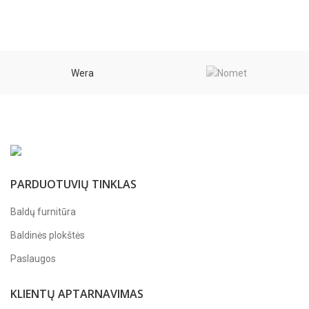
through
through
3,11 €
3,11 €
Wera
PARDUOTUVIŲ TINKLAS
Baldų furnitūra
Baldinės plokštės
Paslaugos
KLIENTŲ APTARNAVIMAS