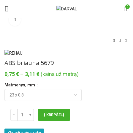
0
Norėdami padidinti spauskite čia
ABS briauna 5679
Price
0,75
€
–
3,11
€
(kaina už metrą)
range:
Matmenys, mm
0,75 €
through
3,11 €
Į KREPŠELĮ
Klausti apie prekę