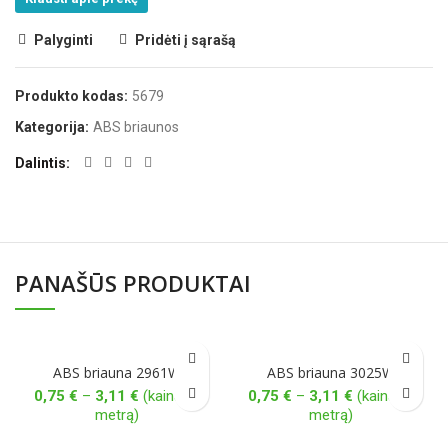
Palyginti
Pridėti į sąrašą
Produkto kodas:
5679
Kategorija:
ABS briaunos
Dalintis
PANAŠŪS PRODUKTAI
ABS briauna 2961W
ABS briauna 3025W
Price
Price
0,75
€
–
3,11
€
(kaina už
0,75
€
–
3,11
€
(kaina už
range:
range:
metrą)
metrą)
0,75 €
0,75 €