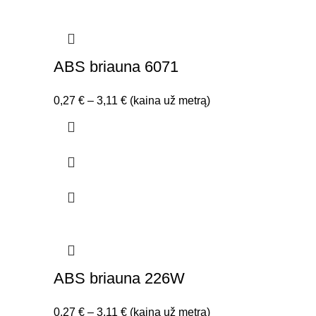
ABS briauna 6071
Price
0,27
€
–
3,11
€
(kaina už metrą)
range:
0,27 €
through
3,11 €
ABS briauna 226W
Price
0,27
€
–
3,11
€
(kaina už metrą)