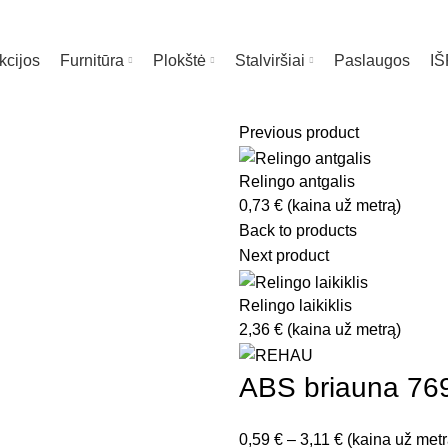
kcijos
Furnitūra
Plokštė
Stalviršiai
Paslaugos
I
Previous product
Relingo antgalis
0,73
€
(kaina už metrą)
Back to products
Next product
Relingo laikiklis
2,36
€
(kaina už metrą)
ABS briauna 76
Price
0,59
€
–
3,11
€
(kaina už metr