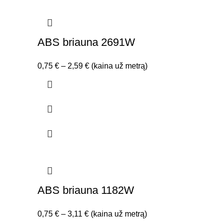
ABS briauna 2691W
Price
0,75
€
–
2,59
€
(kaina už metrą)
range:
0,75 €
through
2,59 €
ABS briauna 1182W
Price
0,75
€
–
3,11
€
(kaina už metrą)