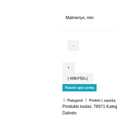
range:
0,59 €
through
Matmenys, mm
3,11 €
produkto
kiekis:
ABS
briauna
Į KREPŠELĮ
76971
Klausti apie prekę
Palyginti
Pridėti į sąrašą
Produkto kodas:
76971
Kateg
Dalintis