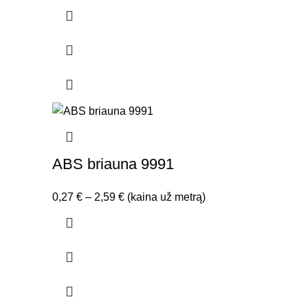
range:
0,75 €
through
3,11 €
ABS briauna 9991
Price
0,27
€
–
2,59
€
(kaina už metrą)
range:
0,27 €
through
2,59 €