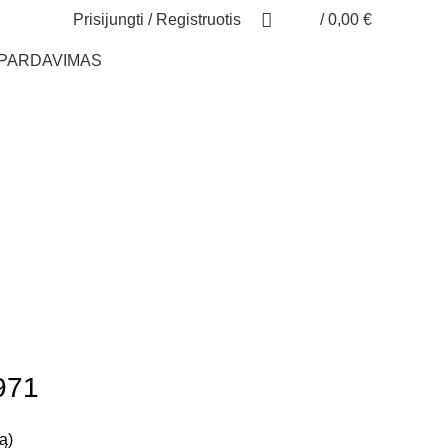
Prisijungti / Registruotis
/
0,00
€
ŠPARDAVIMAS
971
ą)