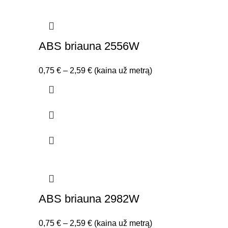
ABS briauna 2556W
Price
0,75
€
–
2,59
€
(kaina už metrą)
range:
0,75 €
through
2,59 €
ABS briauna 2982W
Price
0,75
€
–
2,59
€
(kaina už metrą)