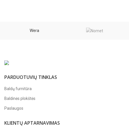
through
through
2,59 €
2,59 €
Wera
PARDUOTUVIŲ TINKLAS
Baldų furnitūra
Baldinės plokštės
Paslaugos
KLIENTŲ APTARNAVIMAS