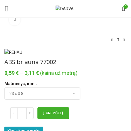
0
Norėdami padidinti spauskite čia
ABS briauna 77002
Price
0,59
€
–
3,11
€
(kaina už metrą)
range:
Matmenys, mm
0,59 €
through
3,11 €
Į KREPŠELĮ
Klausti apie prekę