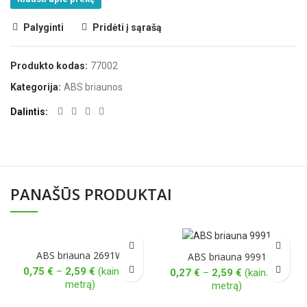
Palyginti
Pridėti į sąrašą
Produkto kodas:
77002
Kategorija:
ABS briaunos
Dalintis
PANAŠŪS PRODUKTAI
ABS briauna 2691W
ABS briauna 9991
Price
0,75
€
–
2,59
€
(kaina už
Price
0,27
€
–
2,59
€
(kaina už
range:
metrą)
range:
metrą)
0,75 €
0,27 €