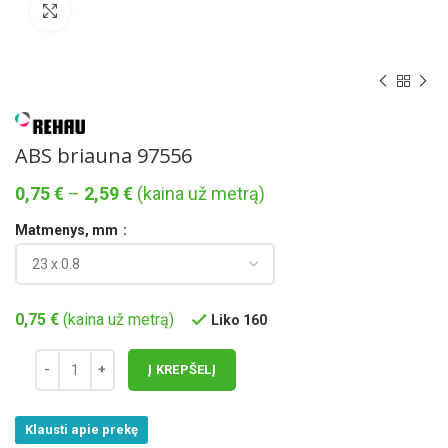
Norėdami padidinti spauskite čia
ABS briauna 97556
Price
0,75
€
–
2,59
€
(kaina už metrą)
range:
Matmenys, mm
0,75 €
through
2,59 €
0,75
€
(kaina už metrą)
Liko 160
Į KREPŠELĮ
Klausti apie prekę