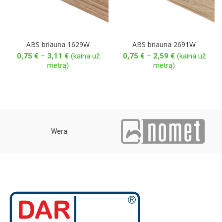
ABS briauna 1629W
ABS briauna 2691W
Price
Price
0,75
€
–
3,11
€
(kaina už
0,75
€
–
2,59
€
(kaina už
range:
range:
metrą)
metrą)
0,75 €
0,75 €
through
through
3,11 €
2,59 €
Wera