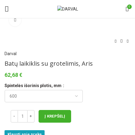
0
Norėdami padidinti spauskite čia
Darval
Batų laikiklis su grotelimis, Aris
62,68
€
Spintelės išorinis plotis, mm
Į KREPŠELĮ
Klausti apie prekę