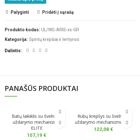
Palyginti
Pridėti į sąrašą
Produkto kodas:
UL/WG-ARIS-xx-GR
Kategorija:
Spintų krepšiai ir lentynos
Dalintis
PANAŠŪS PRODUKTAI
Batų laikiklis su švelnaus
Rubų krepšys su švelnaus
uždarymo mechanizmu
uždarymo mechanizmu Elite
ELITE
122,08
€
107,19
€