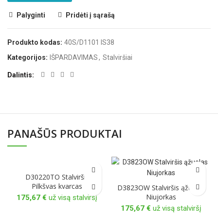
Palyginti
Pridėti į sąrašą
Produkto kodas:
40S/D1101 IS38
Kategorijos:
IŠPARDAVIMAS
,
Stalviršiai
Dalintis
PANAŠŪS PRODUKTAI
D30220TO Stalviršis
Pilkšvas kvarcas
D3823OW Stalviršis ąžuolas
Niujorkas
175,67
€
už visą stalviršį
175,67
€
už visą stalviršį