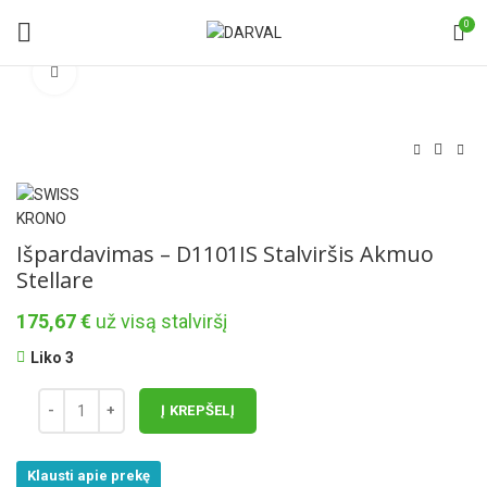
0
Norėdami padidinti spauskite čia
Išpardavimas – D1101IS Stalviršis Akmuo
Stellare
175,67
€
už visą stalviršį
Liko 3
Į KREPŠELĮ
Klausti apie prekę