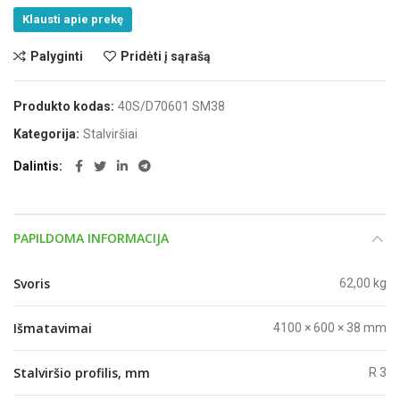
Klausti apie prekę
Palyginti
Pridėti į sąrašą
Produkto kodas:
40S/D70601 SM38
Kategorija:
Stalviršiai
Dalintis
PAPILDOMA INFORMACIJA
Svoris
62,00 kg
Išmatavimai
4100 × 600 × 38 mm
Stalviršio profilis, mm
R 3