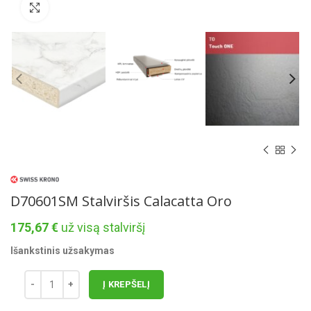
Norėdami padidinti spauskite čia
D70601SM Stalviršis Calacatta Oro
175,67
€
už visą stalviršį
Išankstinis užsakymas
Į KREPŠELĮ