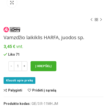
Norėdami padidinti spauskite čia
Vamzdžio laikiklis HARFA, juodos sp.
3,45
€
vnt.
Liko 71
Į KREPŠELĮ
Klausti apie prekę
Palyginti
Pridėti į sąrašą
Produkto kodas:
GIE/3.R-11MH.JM