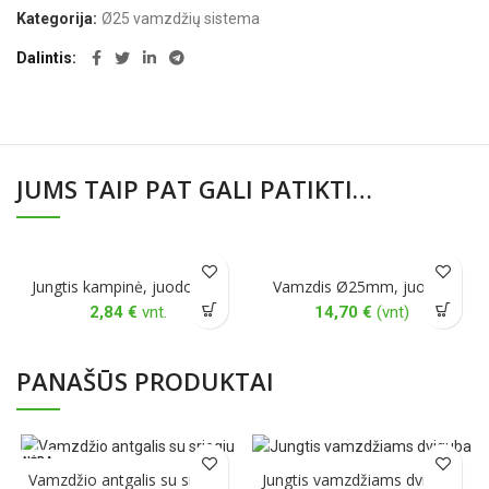
Kategorija:
Ø25 vamzdžių sistema
Dalintis
JUMS TAIP PAT GALI PATIKTI…
Jungtis kampinė, juodos sp.
Vamzdis Ø25mm, juodas
2,84
€
vnt.
14,70
€
(vnt)
PANAŠŪS PRODUKTAI
NĖRA
Vamzdžio antgalis su sriegiu
Jungtis vamzdžiams dviguba