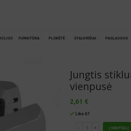
KCIJOS
FURNITŪRA
PLOKŠTĖ
STALVIRŠIAI
PASLAUGOS
Jungtis stiklu
vienpusė
2,61
€
Liko 67
Į KREPŠELĮ