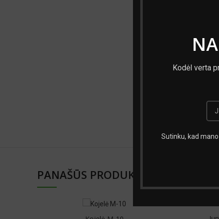
Skersmuo, m
NA
Spalva
Medžiaga
Kodėl verta p
Mato vnt.
Prekės ženklas
Sutinku, kad mano 
PANAŠŪS PRODUKTAI
Jun
Kojelė M-10