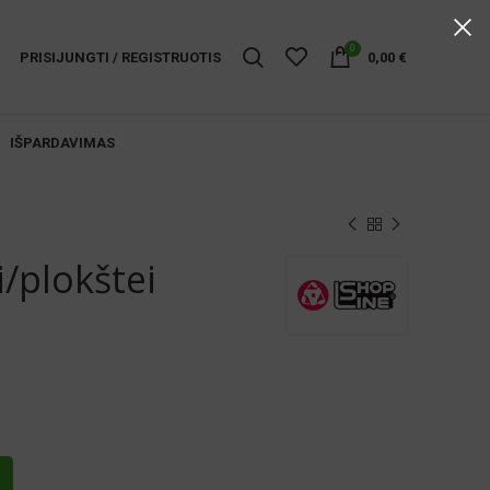
0
PRISIJUNGTI / REGISTRUOTIS
0,00
€
IŠPARDAVIMAS
i/plokštei