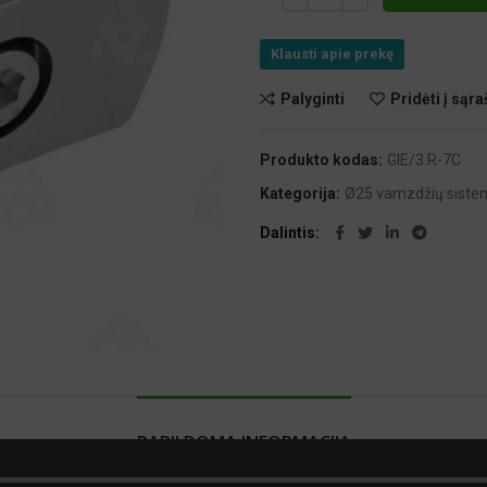
Klausti apie prekę
Palyginti
Pridėti į sąra
Produkto kodas:
GIE/3.R-7C
Kategorija:
Ø25 vamzdžių siste
Dalintis
PAPILDOMA INFORMACIJA