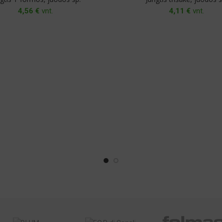
4,56
€
vnt.
4,11
€
vnt.