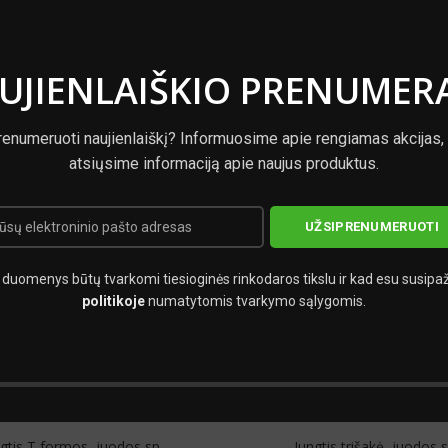
m
UJIENLAIŠKIO PRENUMER
renumeruoti naujienlaiškį? Informuosime apie rengiamas akcijas,
atsiųsime informaciją apie naujus produktus.
duomenys būtų tvarkomi tiesioginės rinkodaros tikslu ir kad esu susipa
politikoje
numatytomis tvarkymo sąlygomis.
gtis T formos, juodos sp.
Jungtis trišakė, juodos s