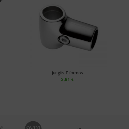
Jungtis T formos
2,81
€