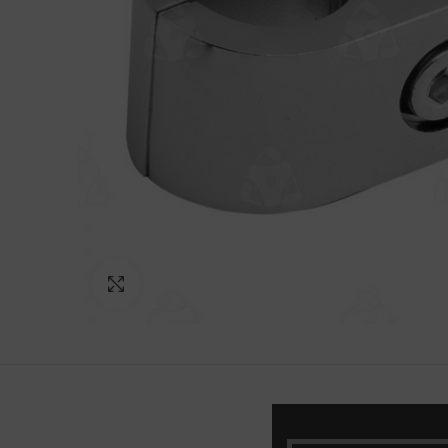
Norėdami padidinti spauskite čia