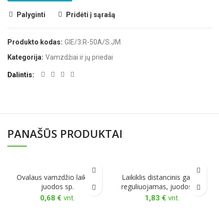
Palyginti
Pridėti į sąrašą
Produkto kodas:
GIE/3.R-50A/S.JM
Kategorija:
Vamzdžiai ir jų priedai
Dalintis
PANAŠŪS PRODUKTAI
Ovalaus vamzdžio laikiklis
Laikiklis distancinis galinis
juodos sp.
reguliuojamas, juodos sp.
0,68
€
vnt.
1,83
€
vnt.