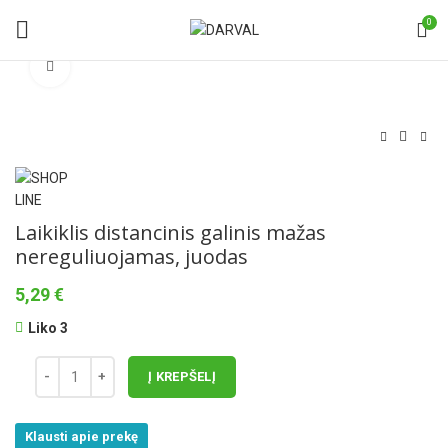
0
Norėdami padidinti spauskite čia
Laikiklis distancinis galinis mažas
nereguliuojamas, juodas
5,29
€
Liko 3
Į KREPŠELĮ
Klausti apie prekę