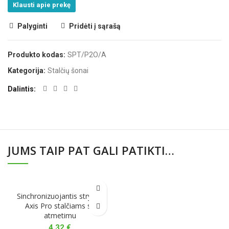
Klausti apie prekę
Palyginti
Pridėti į sąrašą
Produkto kodas:
SPT/P2O/A
Kategorija:
Stalčių šonai
Dalintis
JUMS TAIP PAT GALI PATIKTI…
Sinchronizuojantis strypas
Axis Pro stalčiams su
atmetimu
4,32
€