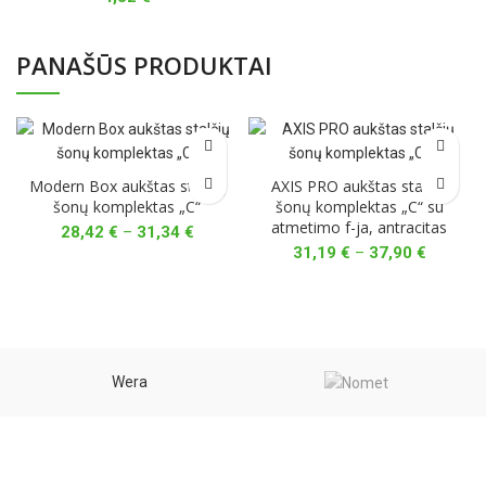
PANAŠŪS PRODUKTAI
Modern Box aukštas stalčių
AXIS PRO aukštas stalčių
šonų komplektas „C“
šonų komplektas „C“ su
atmetimo f-ja, antracitas
Price
28,42
€
–
31,34
€
range:
Price
31,19
€
–
37,90
€
28,42 €
range:
through
31,19 €
31,34 €
through
37,90 €
Wera