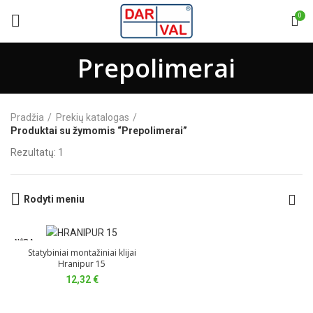
0
Prepolimerai
Pradžia
Prekių katalogas
Produktai su žymomis “Prepolimerai”
Rezultatų: 1
Rodyti meniu
NĖRA
Statybiniai montažiniai klijai
Hranipur 15
12,32
€