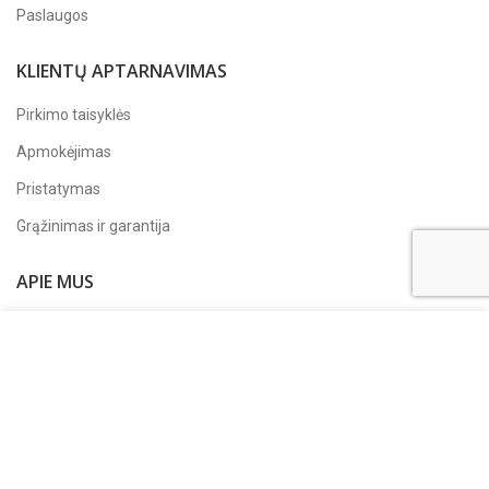
Paslaugos
KLIENTŲ APTARNAVIMAS
Pirkimo taisyklės
Apmokėjimas
Pristatymas
Grąžinimas ir garantija
APIE MUS
Apie įmonę
Siekdami pagerinti jūsų naršymo kokybę, statistiniais ir
Kontaktai
rinkodaros tikslais šioje svetainėje naudojame slapukus.
Paspaudę „Sutinku“ arba naršydami toliau sutiksite su
Privatumo politika
slapukų įrašymu.
Sekite mus
Facebook'e
DAUGIAU INFORMACIJOS
SUTINKU