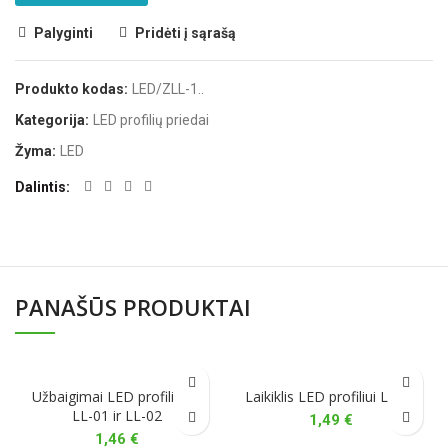
Palyginti
Pridėti į sąrašą
Produkto kodas:
LED/ZLL-1..
Kategorija:
LED profilių priedai
Žyma:
LED
Dalintis
PANAŠŪS PRODUKTAI
Užbaigimai LED profiliams
Laikiklis LED profiliui LL-07
LL-01 ir LL-02
1,49
€
1,46
€