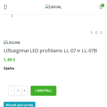
0
Norėdami padidinti spauskite čia
Užbaigimai LED profiliams LL-07 ir LL-07B
1,46
€
Spalva
Į KREPŠELĮ
Klausti apie prekę