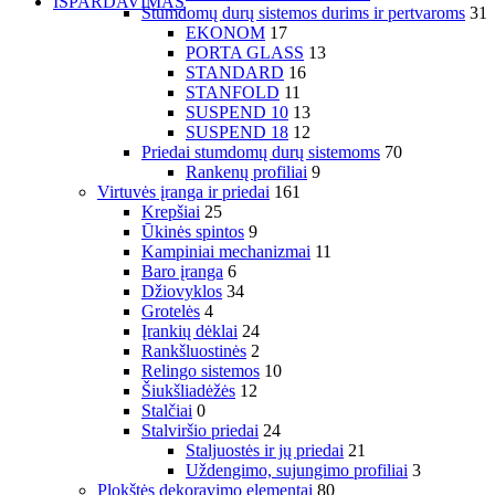
IŠPARDAVIMAS
Stumdomų durų sistemos durims ir pertvaroms
31
EKONOM
17
PORTA GLASS
13
STANDARD
16
STANFOLD
11
SUSPEND 10
13
SUSPEND 18
12
Priedai stumdomų durų sistemoms
70
Rankenų profiliai
9
Virtuvės įranga ir priedai
161
Krepšiai
25
Ūkinės spintos
9
Kampiniai mechanizmai
11
Baro įranga
6
Džiovyklos
34
Grotelės
4
Įrankių dėklai
24
Rankšluostinės
2
Relingo sistemos
10
Šiukšliadėžės
12
Stalčiai
0
Stalviršio priedai
24
Staljuostės ir jų priedai
21
Uždengimo, sujungimo profiliai
3
Plokštės dekoravimo elementai
80