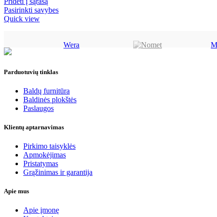
range:
Pridėti į sąrašą
0,97 €
Pasirinkti savybes
through
Quick view
3,44 €
Wera
M
Parduotuvių tinklas
Baldų furnitūra
Baldinės plokštės
Paslaugos
Klientų aptarnavimas
Pirkimo taisyklės
Apmokėjimas
Pristatymas
Grąžinimas ir garantija
Apie mus
Apie įmonę