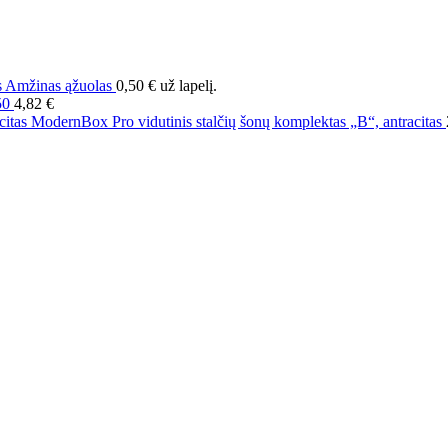
as Amžinas ąžuolas
0,50
€
už lapelį.
150
4,82
€
ModernBox Pro vidutinis stalčių šonų komplektas „B“, antracitas