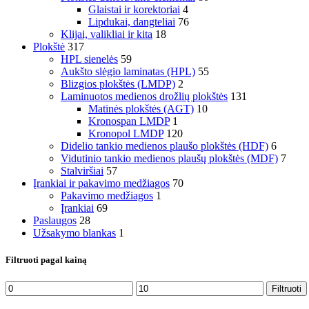
Glaistai ir korektoriai
4
Lipdukai, dangteliai
76
Klijai, valikliai ir kita
18
Plokštė
317
HPL sienelės
59
Aukšto slėgio laminatas (HPL)
55
Blizgios plokštės (LMDP)
2
Laminuotos medienos drožlių plokštės
131
Matinės plokštės (AGT)
10
Kronospan LMDP
1
Kronopol LMDP
120
Didelio tankio medienos plaušo plokštės (HDF)
6
Vidutinio tankio medienos plaušų plokštės (MDF)
7
Stalviršiai
57
Įrankiai ir pakavimo medžiagos
70
Pakavimo medžiagos
1
Įrankiai
69
Paslaugos
28
Užsakymo blankas
1
Filtruoti pagal kainą
Min
Maks
Filtruoti
kaina
kaina