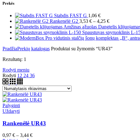
Prekės
Stabdis FAST G
1,06
€
Price
Rankenėlė G2
3,53
€
–
4,25
€
range:
Dangtelis klijuojam
3,53 €
Spaustuvas spyruoklinis L-
through
4,25 €
Pradžia
Prekių katalogas
Produktai su žymomis “UR43”
Rezultatų: 1
Rodyti meniu
Rodyti
12
24
36
Palyginti
Uždaryti
Rankenėlė UR43
Price
0,97
€
–
3,44
€