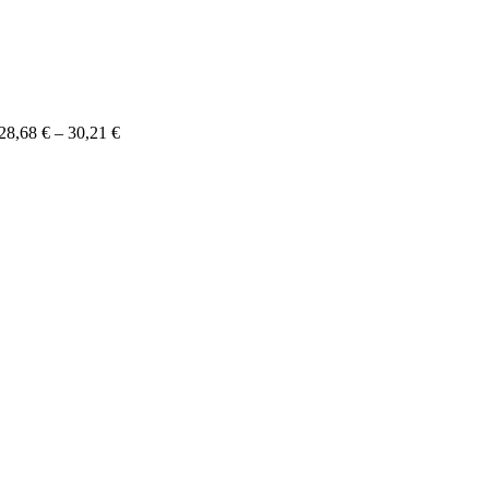
Price
28,68
€
–
30,21
€
range:
28,68 €
through
30,21 €