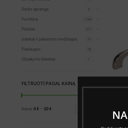
Darbo apranga
9
Furnitūra
1268
Plokštė
317
Įrankiai ir pakavimo medžiagos
70
Paslaugos
28
Užsakymo blankas
1
FILTRUOTI PAGAL KAINĄ
Kaina:
0 €
—
20 €
FILTRUOTI
NA
Min
Maks
kaina
kaina