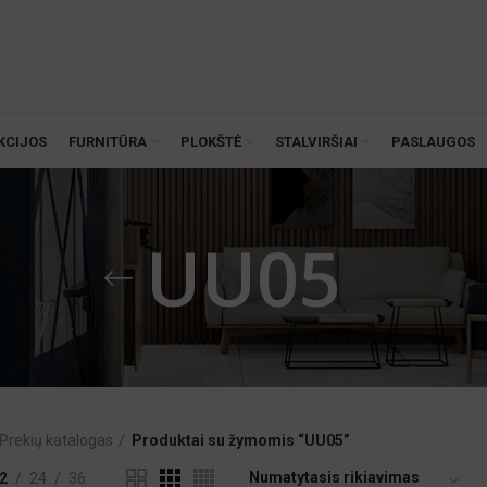
KCIJOS
FURNITŪRA
PLOKŠTĖ
STALVIRŠIAI
PASLAUGOS
UU05
Prekių katalogas
Produktai su žymomis “UU05”
2
24
36