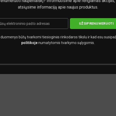
renumeruoti naujienlaiškį? Informuosime apie rengiamas akcijas,
atsiųsime informaciją apie naujus produktus.
duomenys būtų tvarkomi tiesioginės rinkodaros tikslu ir kad esu susipa
politikoje
numatytomis tvarkymo sąlygomis.