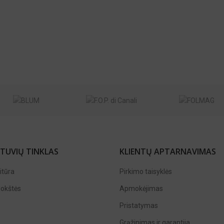
TUVIŲ TINKLAS
KLIENTŲ APTARNAVIMAS
itūra
Pirkimo taisyklės
lokštės
Apmokėjimas
Pristatymas
Grąžinimas ir garantija