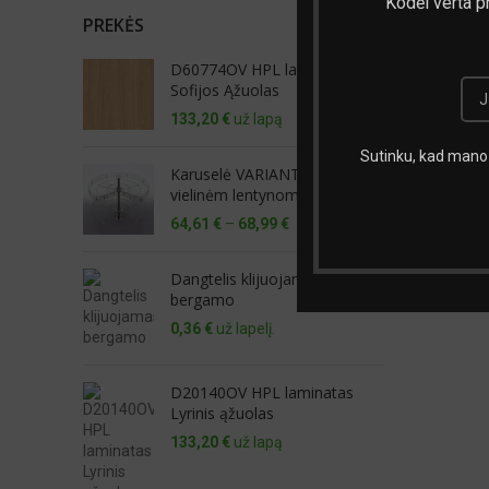
Kodėl verta p
PREKĖS
D60774OV HPL laminatas
Sofijos Ąžuolas
133,20
€
už lapą
Sutinku, kad mano 
Karuselė VARIANT 3/4 rato su
vielinėm lentynomis
Price
64,61
€
–
68,99
€
range:
64,61 €
Dangtelis klijuojamas
through
bergamo
68,99 €
0,36
€
už lapelį.
D20140OV HPL laminatas
Lyrinis ąžuolas
133,20
€
už lapą