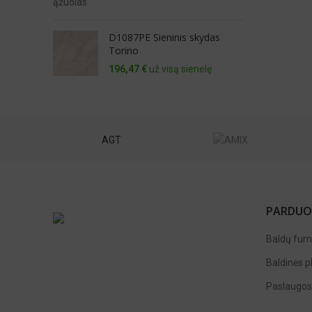
D1087PE Sieninis skydas
Torino
196,47
€
už visą sienelę
st
AGT
PARDUO
Baldų furn
Baldinės p
Paslaugos